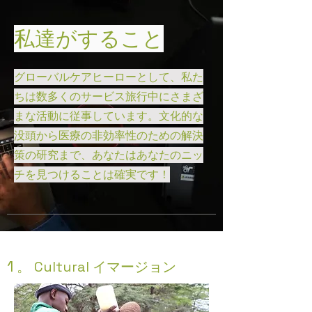
私達がすること
グローバルケアヒーローとして、私た
ちは数多くのサービス旅行中にさまざ
まな活動に従事しています。文化的な
没頭から医療の非効率性のための解決
策の研究まで、あなたはあなたのニッ
チを見つけることは確実です！
1
。 Cultural
イマージョン