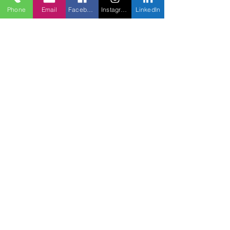
Phone
Email
Facebook
Instagram
LinkedIn
4
。グローバルな活動
医学の境界を越えて、世界中の地域の
ユニークな側面に没頭してください。
国立公園を訪れ、伝統的な食べ物を食
べ、忘れられない光景を見てくださ
い。あなたの心を吹き飛ばす準備をし
てください。