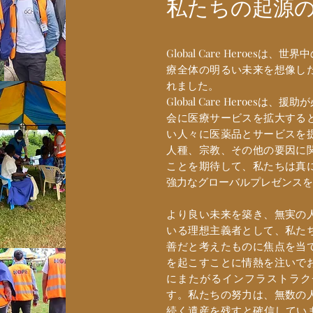
私たちの起源
Global Care Heroes
療全体の明るい未来を想像し
れました。
Global Care Heroes
会に医療サービスを拡大する
い人々に医薬品とサービスを
人種、宗教、その他の要因に
ことを期待して、私たちは真
強力なグローバルプレゼンス
より良い未来を築き、無実の
いる理想主義者として、私た
善だと考えたものに焦点を当
を起こすことに情熱を注いで
にまたがるインフラストラク
す。私たちの努力は、無数の
続く遺産を残すと確信しています。 G