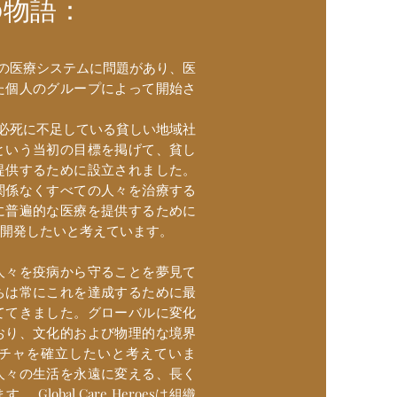
の物語：
は、世界中の医療システムに問題があり、医
た個人のグループによって開始さ
は、援助が必死に不足している貧しい地域社
という当初の目標を掲げて、貧し
提供するために設立されました。
関係なくすべての人々を治療する
に普遍的な医療を提供するために
を開発したいと考えています。
人々を疫病から守ることを夢見て
ちは常にこれを達成するために最
ててきました。グローバルに変化
おり、文化的および物理的な境界
チャを確立したいと考えていま
人々の生活を永遠に変える、長く
lobal Care Heroesは組織