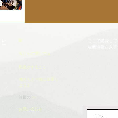
アヒ
家
ここで購読して
最新情報を入手
私たちに関しては
私達がすること
俺たちと一緒に仕事し
ようよ
注目の
on
お問い合わせ