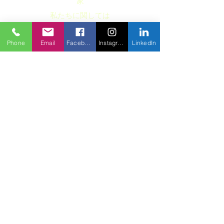
家
私たちに関しては
私達がすること
Phone
Email
Facebook
Instagram
LinkedIn
俺たちと一緒に仕事しよ
うよ
注目の
on
お問い合わせ
ここで購読して、今後の旅行やプロジェクトの
最新情報を入手してください！
申し込む
©2022GCH予約権。誇らしげに