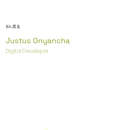
&lt;戻る
Justus Onyancha
Digital Developer
グローバルケ
アヒーローズ
もっと扱い、命を
救う