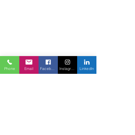
Phone
Email
Facebook
Instagram
LinkedIn
グローバルケ
アヒーローズ
もっと扱い、命を
救う
家
私たちに関しては
私達がすること