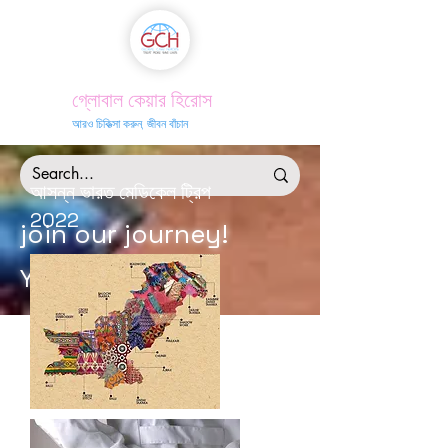
গ্লোবাল কেয়ার হিরোস
আরও চিকিত্সা করুন, জীবন বাঁচান
আসন্ন ভারত মেডিকেল ট্রিপ
2022
join our journey!
Your time is now