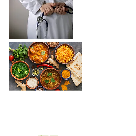
ঔষধ - শিল্প - গবেষণা - স্বেচ্ছাসেবক - ছায়াময় ঘন্টা -
সাংস্কৃতিক নিমজ্জন - নেটওয়ার্ক - একাডেমিক বর্ধন -
পরিষেবা