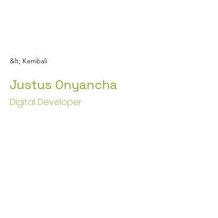
&lt; Kembali
Justus Onyancha
Digital Developer
Pahlawan
Peduli Global
Perlakukan
lebih banyak,
selamatkan