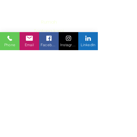
nyawa
Rumah
Tentang kami
Apa yang kita lakukan
Phone
Email
Facebook
Instagram
LinkedIn
Bekerja dengan kami
Unggulan
on
Hubungi kami
Berlangganan di sini dan dapatkan
pembaruan tentang perjalanan dan
proyek yang akan datang!
Langganan