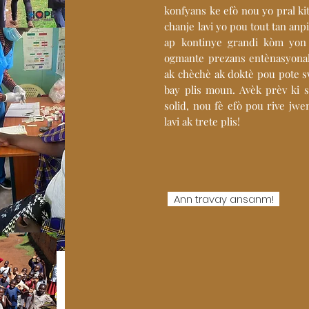
konfyans ke efò nou yo pral kite
chanje lavi yo pou tout tan an
ap kontinye grandi kòm yon 
ogmante prezans entènasyonal
ak chèchè ak doktè pou pote sw
bay plis moun. Avèk prèv ki s
solid, nou fè efò pou rive jw
lavi ak trete plis!
Ann travay ansanm!