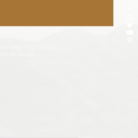
a epi jwenn mizajou sou
 k ap vini yo!