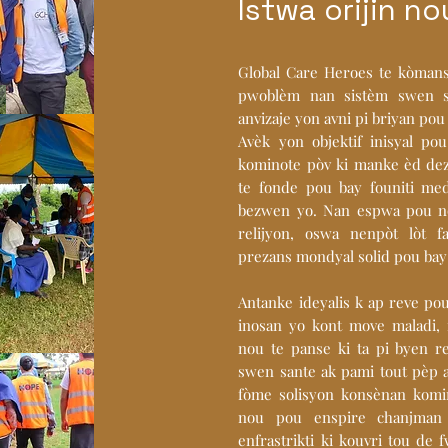
Istwa orijin no
Global Care Heroes te kòman
pwoblèm nan sistèm swen s
anvizaje yon avni pi briyan po
Avèk yon objektif inisyal po
kominote pòv ki manke èd de
te fonde pou bay founiti me
bezwen yo. Nan espwa pou no
relijyon, oswa nenpòt lòt 
prezans mondyal solid pou bay
Antanke ideyalis k ap reve pou
inosan yo kont move maladi, 
nou te panse ki ta pi byen re
swen sante ak pami tout pèp 
fòme solisyon konsènan komin
nou pou enspire chanjman 
enfrastrikti ki kouvri tou de f