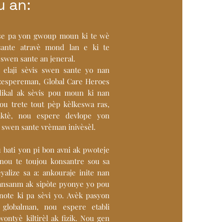
u an:
se pa yon gwoup moun ki te wè
ante atravè mond lan e ki te
u swen sante an jeneral.
u elaji sèvis swen sante yo nan
zespereman, Global Care Heroes
dikal ak sèvis pou moun ki nan
u trete tout pèp kèlkeswa ras,
faktè, nou espere devlope yon
 swen sante vrèman inivèsèl.
 bati yon pi bon avni ak pwoteje
nou te toujou konsantre sou sa
yalize sa a: ankouraje inite nan
ansanm ak sipòte pyonye yo pou
ote ki pa sèvi yo. Avèk pasyon
globalman, nou espere etabli
wontyè kiltirèl ak fizik. Nou gen