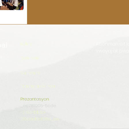
al
Lakay
Abònman isit l
vwayaj ak pwojè
i
Sou nou
Sa nou fè
Travay avèk nou
Prezantasyon
_cc781905-5cde
-3194-bb3b-
136bad5cf58d_on