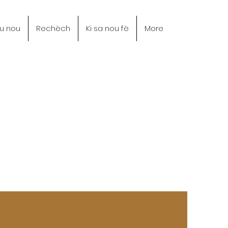
u nou
Rechèch
Ki sa nou fè
More