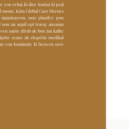
 yon eritaj ki dire lontan ki pral
pil moun. Kòm Global Care Heroes
òganizasyon, nou planifye pou
 nou an anpil epi travay ansanm
en sante dirab ak bon jan kalite
ipòte syans ak ekspètiz medikal
enn yon kominote ki bezwen sove