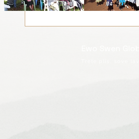
Ewo Swen Glob
Trete plis, sove lav