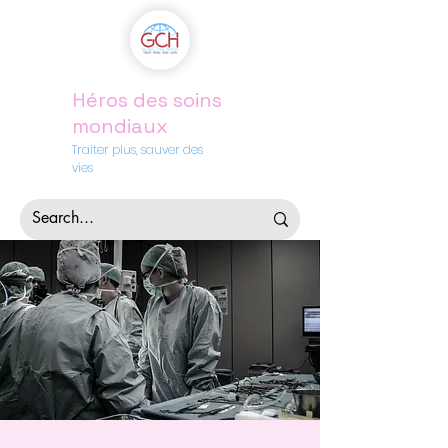
Héros des soins
mondiaux
Traiter plus, sauver des
vies