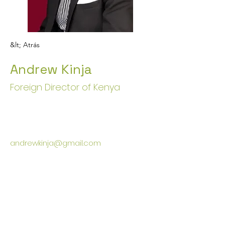
&lt; Atrás
Andrew Kinja
Foreign Director of Kenya
andrewkinja@gmail.com
Héroes del
cuidado
global
Trata más,
salva vidas