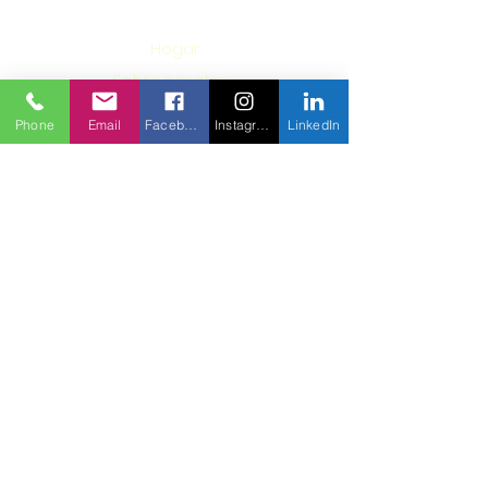
Hogar
Sobre nosotros
lo que hacemos
Phone
Email
Facebook
Instagram
LinkedIn
Trabaja con nosotros
Destacado
on
Contáctenos
¡Suscríbete aquí y obtén actualizaciones
sobre próximos viajes y proyectos!
Suscribir